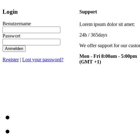
Login
Support
Benutzername
Lorem ipsum dolor sit amet:
24h
/ 365days
Passwort
We offer support for our cust
Anmelden
Mon - Fri 8:00am - 5:00pm
Register
|
Lost your password?
(GMT +1)